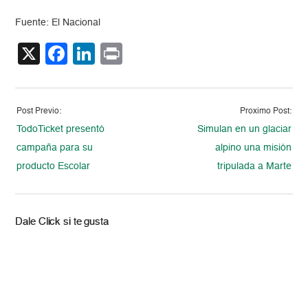
Fuente: El Nacional
X
Facebook
LinkedIn
Print
Post Previo:
Proximo Post:
TodoTicket presentó
Simulan en un glaciar
campaña para su
alpino una misión
producto Escolar
tripulada a Marte
Dale Click si te gusta