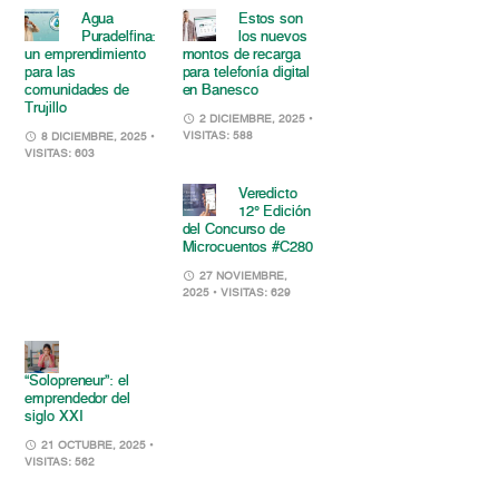
Agua
Estos son
Puradelfina:
los nuevos
un emprendimiento
montos de recarga
para las
para telefonía digital
comunidades de
en Banesco
Trujillo
2 DICIEMBRE, 2025
•
VISITAS: 588
8 DICIEMBRE, 2025
•
VISITAS: 603
Veredicto
12° Edición
del Concurso de
Microcuentos #C280
27 NOVIEMBRE,
2025
• VISITAS: 629
“Solopreneur”: el
emprendedor del
siglo XXI
21 OCTUBRE, 2025
•
VISITAS: 562