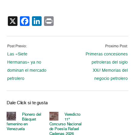
X
Facebook
LinkedIn
Print
Post Previo:
Proximo Post:
Las «Siete
Primeras concesiones
Hermanas» ya no
petroleras del siglo
dominan el mercado
XX// Memorias del
petrolero
negocio petrolero
Dale Click si te gusta
Pionero del
Veredicto
Básquet
11°
femenino en
Concurso Nacional
Venezuela
de Poesía Rafael
Cadenas 2026