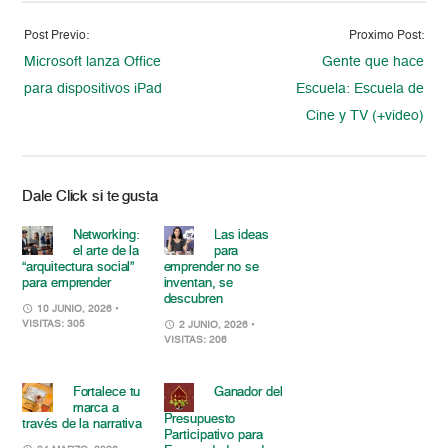
Post Previo:
Proximo Post:
Microsoft lanza Office
Gente que hace
para dispositivos iPad
Escuela: Escuela de
Cine y TV (+video)
Dale Click si te gusta
Networking:
Las ideas
el arte de la
para
“arquitectura social”
emprender no se
para emprender
inventan, se
descubren
10 JUNIO, 2026
•
VISITAS: 305
2 JUNIO, 2026
•
VISITAS: 206
Fortalece tu
Ganador del
marca a
Presupuesto
través de la narrativa
Participativo para