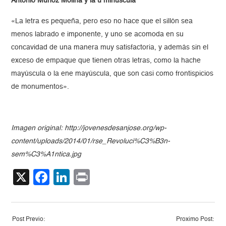
Antonio Muñoz Molina y la u minúscula
«La letra es pequeña, pero eso no hace que el sillón sea
menos labrado e imponente, y uno se acomoda en su
concavidad de una manera muy satisfactoria, y además sin el
exceso de empaque que tienen otras letras, como la hache
mayúscula o la ene mayúscula, que son casi como frontispicios
de monumentos».
Imagen original: http://jovenesdesanjose.org/wp-
content/uploads/2014/01/rse_Revoluci%C3%B3n-
sem%C3%A1ntica.jpg
X
Facebook
LinkedIn
Print
Post Previo:
Proximo Post: