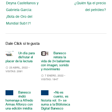
Deyna Castellanos y
¿Quién fija el precio
Gabriela García:
del petróleo?
¡Bota de Oro del
Mundial Sub17!
Dale Click si te gusta
Un día para
Banesco
disfrutar el
retrata la
placer de la lectura
vida de 24 bailarines
con imagen, sonido
23 ABRIL, 2022
•
y movimiento
VISITAS: 2091
7 ENERO, 2022
•
VISITAS: 1847
Banesco
«No es
rindió
cuento, es
homenaje a Alfredo
historia vol. II» se
Armas Alfonzo con
suma a la Biblioteca
una edición inédita
Digital Banesco