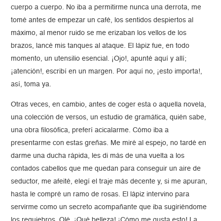
cuerpo a cuerpo. No iba a permitirme nunca una derrota, me
tomé antes de empezar un café, los sentidos despiertos al
máximo, al menor ruido se me erizaban los vellos de los
brazos, lancé mis tanques al ataque. El lápiz fue, en todo
momento, un utensilio esencial. ¡Ojo!, apunté aquí y allí;
¡atención!, escribí en un margen. Por aquí no, ¡esto importa!,
así, toma ya.
Otras veces, en cambio, antes de coger esta o aquella novela,
una colección de versos, un estudio de gramática, quién sabe,
una obra filosófica, preferí acicalarme. Cómo iba a
presentarme con estas greñas. Me miré al espejo, no tardé en
darme una ducha rápida, les di más de una vuelta a los
contados cabellos que me quedan para conseguir un aire de
seductor, me afeité, elegí el traje más decente y, si me apuran,
hasta le compré un ramo de rosas. El lápiz intervino para
servirme como un secreto acompañante que iba sugiriéndome
los requiebros. Olé. ¡Qué belleza! ¡Cómo me gusta esto! La