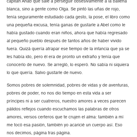
capitán Ahab que sale a perseguir obsesivamente a la ballena
blanca, sino a gente como Olga. Se pintó las uñas de rojo,
tenía seguramente estudiado cada gesto, la pose, el libro como
una pequeña excusa, tenía ganas de gustarle a Abel como le
había gustado cuando eran niños, ahora que había regresado
al pequeño pueblo después de tantos años de haber vivido
fuera. Quizá quería atrapar ese tiempo de la infancia que ya se
les había ido, pero él era de pronto un extraño y tenía que
conocerlo de nuevo. Se arregló, lo esperó. No sabía ni siquiera
lo que quería. Salvo gustarle de nuevo.
Somos pobres de solemnidad, pobres de vidas y de aventuras,
pobres de poder, no nos dio tiempo en esta vida a ser
príncipes ni a ser cuatreros, nuestro amores a veces parecen
pálidos reflejos cuando escuchamos las palabras de otros
amores, versos certeros que te crujen el alma: también a mí
me tocó esa pasión, también yo acaricié un cuerpo así. Eso
nos decimos, página tras página.