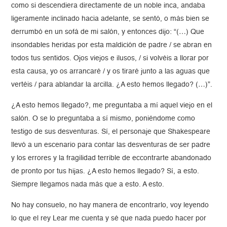
como si descendiera directamente de un noble inca, andaba
ligeramente inclinado hacia adelante, se sentó, o más bien se
derrumbó en un sofá de mi salón, y entonces dijo: “(…) Que
insondables heridas por esta maldición de padre / se abran en
todos tus sentidos. Ojos viejos e ilusos, / si volvéis a llorar por
esta causa, yo os arrancaré / y os tiraré junto a las aguas que
vertéis / para ablandar la arcilla. ¿A esto hemos llegado? (…)”.
¿A esto hemos llegado?, me preguntaba a mí aquel viejo en el
salón. O se lo preguntaba a sí mismo, poniéndome como
testigo de sus desventuras. Sí, el personaje que Shakespeare
llevó a un escenario para contar las desventuras de ser padre
y los errores y la fragilidad terrible de eccontrarte abandonado
de pronto por tus hijas. ¿A esto hemos llegado? Sí, a esto.
Siempre llegamos nada más que a esto. A esto.
No hay consuelo, no hay manera de encontrarlo, voy leyendo
lo que el rey Lear me cuenta y sé que nada puedo hacer por