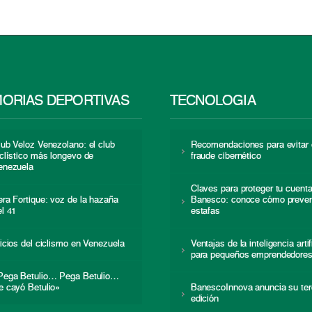
ORIAS DEPORTIVAS
TECNOLOGÍA
lub Veloz Venezolano: el club
Recomendaciones para evitar 
iclístico más longevo de
fraude cibernético
enezuela
Claves para proteger tu cuent
era Fortique: voz de la hazaña
Banesco: conoce cómo preven
el 41
estafas
nicios del ciclismo en Venezuela
Ventajas de la inteligencia artif
para pequeños emprendedore
Pega Betulio… Pega Betulio…
e cayó Betulio»
BanescoInnova anuncia su ter
edición