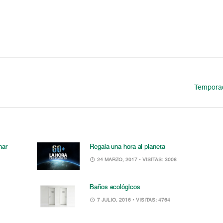
Temporad
nar
Regala una hora al planeta
24 MARZO, 2017
• VISITAS: 3008
Baños ecológicos
7 JULIO, 2016
• VISITAS: 4764