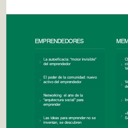
EMPRENDEDORES
MEM
La autoeficacia: “motor invisible”
C
del emprendedor
c
V
El poder de la comunidad: nuevo
activo del emprendedor
V
d
Networking: el arte de la
“arquitectura social” para
I
emprender
«
Las ideas para emprender no se
S
inventan, se descubren