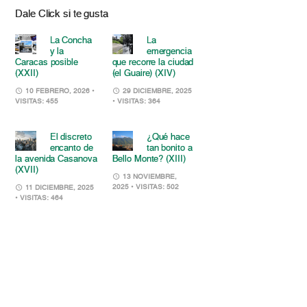
Dale Click si te gusta
La Concha
La
y la
emergencia
Caracas posible
que recorre la ciudad
(XXII)
(el Guaire) (XIV)
10 FEBRERO, 2026
•
29 DICIEMBRE, 2025
VISITAS: 455
• VISITAS: 364
El discreto
¿Qué hace
encanto de
tan bonito a
la avenida Casanova
Bello Monte? (XIII)
(XVII)
13 NOVIEMBRE,
2025
• VISITAS: 502
11 DICIEMBRE, 2025
• VISITAS: 464