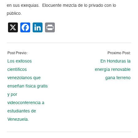
en sus exequias. Elocuente mezcla de lo privado con lo
público.
X
Facebook
LinkedIn
Print
Post Previo:
Proximo Post:
Los exitosos
En Honduras la
científicos
energía renovable
venezolanos que
gana terreno
enseñan física gratis
y por
videoconferencia a
estudiantes de
Venezuela.