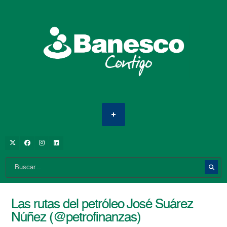
Las rutas del petróleo José Suárez
Núñez (@petrofinanzas)