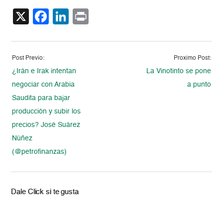
X
Facebook
LinkedIn
Print
Post Previo:
Proximo Post:
¿Irán e Irak intentan
La Vinotinto se pone
negociar con Arabia
a punto
Saudita para bajar
producción y subir los
precios? José Suárez
Núñez
(@petrofinanzas)
Dale Click si te gusta