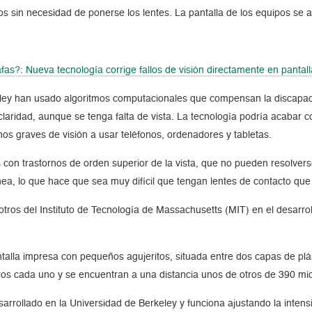
s sin necesidad de ponerse los lentes. La pantalla de los equipos se ad
fas?: Nueva tecnología corrige fallos de visión directamente en pantall
keley han usado algoritmos computacionales que compensan la discapaci
laridad, aunque se tenga falta de vista. La tecnología podría acabar co
nos graves de visión a usar teléfonos, ordenadores y tabletas.
os con trastornos de orden superior de la vista, que no pueden resolvers
ea, lo que hace que sea muy difícil que tengan lentes de contacto que 
tros del Instituto de Tecnología de Massachusetts (MIT) en el desarrol
talla impresa con pequeños agujeritos, situada entre dos capas de plás
os cada uno y se encuentran a una distancia unos de otros de 390 mi
esarrollado en la Universidad de Berkeley y funciona ajustando la inte