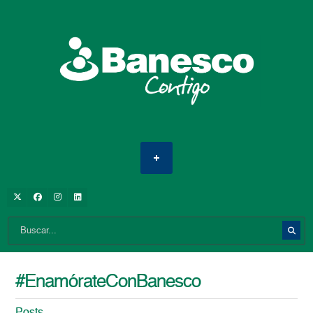
#EnamórateConBanesco