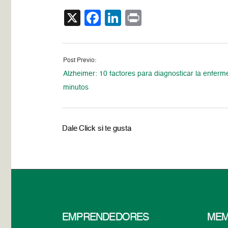
X
Facebook
LinkedIn
Print
Post Previo:
Alzheimer: 10 factores para diagnosticar la enfer
minutos
Dale Click si te gusta
EMPRENDEDORES
MEM