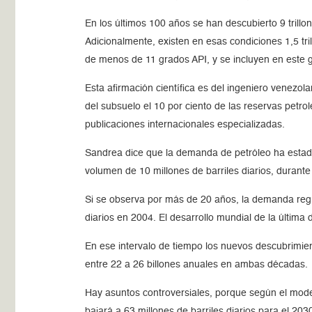
En los últimos 100 años se han descubierto 9 trillon
Adicionalmente, existen en esas condiciones 1,5 tri
de menos de 11 grados API, y se incluyen en este g
Esta afirmación científica es del ingeniero venez
del subsuelo el 10 por ciento de las reservas petro
publicaciones internacionales especializadas.
Sandrea dice que la demanda de petróleo ha estad
volumen de 10 millones de barriles diarios, durant
Si se observa por más de 20 años, la demanda regre
diarios en 2004. El desarrollo mundial de la última
En ese intervalo de tiempo los nuevos descubrimien
entre 22 a 26 billones anuales en ambas décadas.
Hay asuntos controversiales, porque según el model
bajará a 63 millones de barriles diarios para el 2