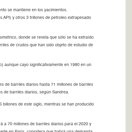
iento se mantiene en los yacimientos.
 API) y otros 3 trillones de petroleo extrapesado
ométrico, donde se revela que sólo se ha extraído
arriles de crudos que han sido objeto de estudio de
o) aunque cayo significativamente en 1980 en un
 de barriles diarios hasta 71 millones de barriles
es de barriles diarios, según Sandrea.
 billones de este siglo, mientras se han producido
 a 70 millones de barriles diarios para el 2020 y
con sede en París, considera que habrá una demanda