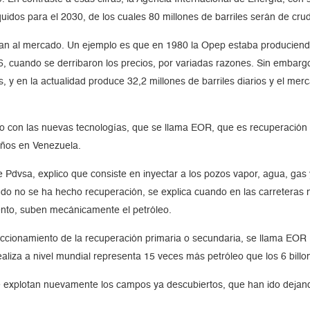
íquidos para el 2030, de los cuales 80 millones de barriles serán de cru
an al mercado. Un ejemplo es que en 1980 la Opep estaba produciendo 3
86, cuando se derribaron los precios, por variadas razones. Sin emba
s, y en la actualidad produce 32,2 millones de barriles diarios y el m
to con las nuevas tecnologías, que se llama EOR, que es recuperación
años en Venezuela.
 Pdvsa, explico que consiste en inyectar a los pozos vapor, agua, gas 
ndo no se ha hecho recuperación, se explica cuando en las carreteras n
ento, suben mecánicamente el petróleo.
ccionamiento de la recuperación primaria o secundaria, se llama EOR 
realiza a nivel mundial representa 15 veces más petróleo que los 6 bil
 explotan nuevamente los campos ya descubiertos, que han ido dejando e