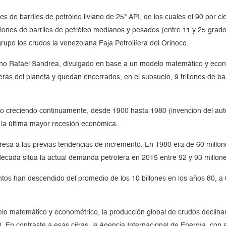
es de barriles de petróleo liviano de 25° API, de los cuales el 90 por c
llones de barriles de petróleo medianos y pesados (entre 11 y 25 grados
rupo los crudos la venezolana Faja Petrolifera del Orinoco.
olano Rafael Sandrea, divulgado en base a un modelo matemático y econ
leras del planeta y quedan encerrados, en el subsuelo, 9 trillones de b
o creciendo continuamente, desde 1900 hasta 1980 (invención del aut
e la última mayor recesión económica.
sa a las previas tendencias de incremento. En 1980 era de 60 millones
 década sitúa la actual demanda petrolera en 2015 entre 92 y 93 millon
tos han descendido del promedio de los 10 billones en los años 80, a 6
o matemático y econométrico, la producción global de crudos declinará
030. En contraste a esas cifras, la Agencia Internacional de Energía, 