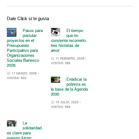
Dale Click si te gusta
Pasos para
El tiempo
postular
que no
proyectos en el
consiente recorrerlo:
Presupuesto
tres historias de
Participativo para
amor
Organizaciones
11 FEBRERO, 2026
•
Sociales Banesco
VISITAS: 368
2026
17 MARZO, 2026
•
VISITAS: 603
Erradicar la
pobreza es
la base de la Agenda
2030
15 JULIO, 2025
•
VISITAS: 599
La
solidaridad
es clave para
nuestro futuro