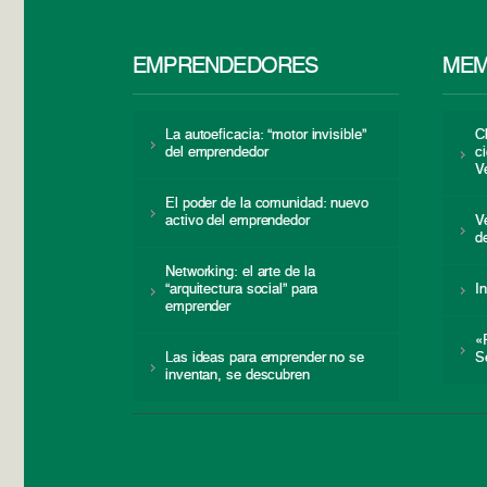
EMPRENDEDORES
MEM
La autoeficacia: “motor invisible”
C
del emprendedor
c
V
El poder de la comunidad: nuevo
activo del emprendedor
V
d
Networking: el arte de la
“arquitectura social” para
I
emprender
«
Las ideas para emprender no se
S
inventan, se descubren