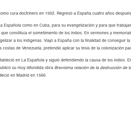
ez como cura doctrinero en 1502. Regresó a España cuatro años despué
a Española como en Cuba, para su evangelización y para que trabajas
ia que constituía el sometimiento de los indios. En sermones y memorial
elizar a los indígenas. Viajó a España con la finalidad de conseguir l
 costas de Venezuela, pretendió aplicar su tesis de la colonización pací
stableció en La Española y siguió defendiendo la causa de los indios
ublicó su muy difundida obra
Brevísima relación de la destrucción de l
alleció en Madrid en 1566.