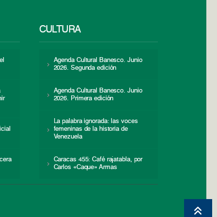
CULTURA
el
Agenda Cultural Banesco. Junio
2026. Segunda edición
a
Agenda Cultural Banesco. Junio
ir
2026. Primera edición
La palabra ignorada: las voces
icial
femeninas de la historia de
s
Venezuela
cera
Caracas 455: Café rajatabla, por
Carlos «Caque» Armas