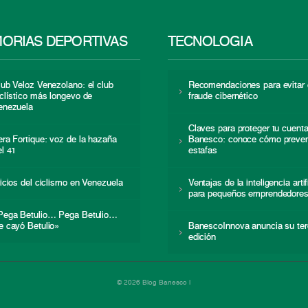
ORIAS DEPORTIVAS
TECNOLOGÍA
lub Veloz Venezolano: el club
Recomendaciones para evitar 
iclístico más longevo de
fraude cibernético
enezuela
Claves para proteger tu cuent
era Fortique: voz de la hazaña
Banesco: conoce cómo preven
el 41
estafas
nicios del ciclismo en Venezuela
Ventajas de la inteligencia artif
para pequeños emprendedore
Pega Betulio… Pega Betulio…
e cayó Betulio»
BanescoInnova anuncia su ter
edición
© 2026 Blog Banesco |