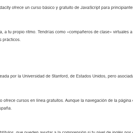
Udacity ofrece un curso básico y gratuito de JavaScript para principi
 a tu propio ritmo. Tendrías como «compañeros de clase» virtuales a 
s prácticos.
eada por la Universidad de Stanford, de Estados Unidos, pero asociada
lo ofrece cursos en línea gratuitos. Aunque la navegación de la página
spaña.
títulos, que pueden ayudar a la comprensión si tu nivel de inglés nos 