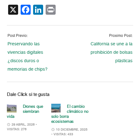
X
Facebook
LinkedIn
Print
Post Previo:
Proximo Post:
Preservando las
California se une a la
vivencias digitales
prohibición de bolsas
¿discos duros o
plásticas
memorias de chips?
Dale Click si te gusta
Drones que
El cambio
siembran
climático no
vida
solo borra
ecosistemas
29 ABRIL, 2026
•
VISITAS: 276
10 DICIEMBRE, 2025
• VISITAS: 433