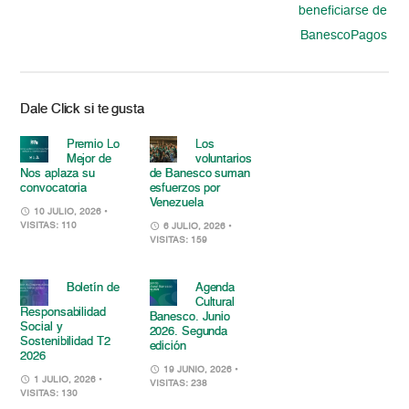
beneficiarse de
BanescoPagos
Dale Click si te gusta
Premio Lo
Los
Mejor de
voluntarios
Nos aplaza su
de Banesco suman
convocatoria
esfuerzos por
Venezuela
10 JULIO, 2026
•
VISITAS: 110
6 JULIO, 2026
•
VISITAS: 159
Boletín de
Agenda
Cultural
Responsabilidad
Banesco. Junio
Social y
2026. Segunda
Sostenibilidad T2
edición
2026
19 JUNIO, 2026
•
1 JULIO, 2026
•
VISITAS: 238
VISITAS: 130