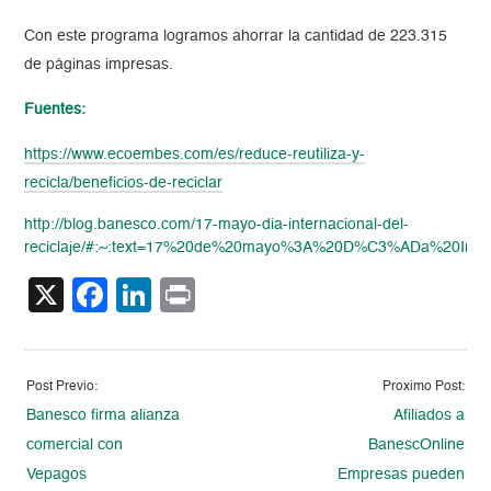
Con este programa logramos ahorrar la cantidad de 223.315
de páginas impresas.
Fuentes:
https://www.ecoembes.com/es/reduce-reutiliza-y-
recicla/beneficios-de-reciclar
http://blog.banesco.com/17-mayo-dia-internacional-del-
reciclaje/#:~:text=17%20de%20mayo%3A%20D%C3%ADa%20Inte
X
Facebook
LinkedIn
Print
Post Previo:
Proximo Post:
Banesco firma alianza
Afiliados a
comercial con
BanescOnline
Vepagos
Empresas pueden