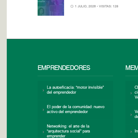
1 JULIO, 2026
• VISITAS: 128
EMPRENDEDORES
MEM
La autoeficacia: “motor invisible”
C
del emprendedor
c
V
El poder de la comunidad: nuevo
activo del emprendedor
V
d
Networking: el arte de la
“arquitectura social” para
I
emprender