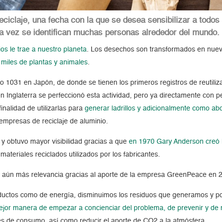
eciclaje, una fecha con la que se desea sensibilizar a todos 
da vez se identifican muchas personas alrededor del mundo
os le trae a nuestro planeta
. Los desechos son transformados en nuevo
miles de plantas y animales
.
ño 1031 en Japón, de donde se tienen los primeros registros de reutiliz
en Inglaterra se perfeccionó esta actividad, pero ya directamente con 
inalidad de utilizarlas para
generar ladrillos y adicionalmente como abo
empresas de reciclaje de aluminio.
 y obtuvo mayor visibilidad gracias a que
en 1970 Gary Anderson creó l
s materiales reciclados utilizados por los fabricantes.
 aún más relevancia gracias al aporte de la empresa GreenPeace en 200
ductos como de energía, disminuimos los residuos que generamos y por
ejor manera de empezar a concienciar del problema, de prevenir y de 
es de consumo, así como reducir el aporte de CO2 a la atmósfera