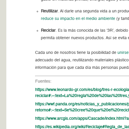
Reutilizar
. Al darle una segunda vida a un produ
reduce su impacto en el medio ambiente
(y tamb
Reciclar
. Es la más conocida de las ‘3R’, debid
permita obtener nuevos productos. Así se evita
Cada uno de nosotros tiene la posibilidad de
unirs
adecuado del agua, reutilizando materiales plásti
información para que cada día más personas puedan
Fuentes:
https://www.leonardo-gr.com/es/blog/tres-r-ecologia-
reciclar#:~:text=La%20regla%20de%20las%20tr
https://wwf.panda.org/es/noticias_y_publicaciones/
retorno#:~:text=Se%20cree%20que%20el%20re
https://www.arcgis.com/apps/Cascade/index.htm
https://es.wikipedia.org/wiki/Reciclaje#Regla_de_l