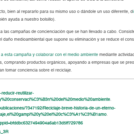
cto, bien al repararlo para su mismo uso o dándole un uso diferente, d
ién ayuda a nuestro bolsillo).
o a las campañas de concienciación que se han llevado a cabo. Consiste
 el daño medioambiental que supone su eliminación y se reduce el co
e a esta campaña y colaborar con el medio ambiente
mediante actividad
cos, comprando productos orgánicos, apoyando a empresas que se preo
 tomar conciencia sobre el reciclaje.
reducir-reutilizar-
es,y%20conservaci%C3%B3n%20del%20medio%20ambiente
.
publicaciones/?347192/Reciclaje-breve-historia-de-un-eterno-
ciclaje,el%20gampi%20y%20el%20c%C3%A1%C3%B1amo
.
l?appid=bfddbc6327494904a6ab13d5ff729786
as_3R