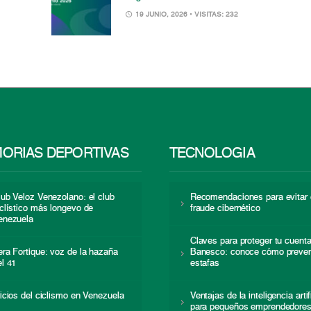
19 JUNIO, 2026
• VISITAS: 232
ORIAS DEPORTIVAS
TECNOLOGÍA
lub Veloz Venezolano: el club
Recomendaciones para evitar 
iclístico más longevo de
fraude cibernético
enezuela
Claves para proteger tu cuent
era Fortique: voz de la hazaña
Banesco: conoce cómo preven
el 41
estafas
nicios del ciclismo en Venezuela
Ventajas de la inteligencia artif
para pequeños emprendedore