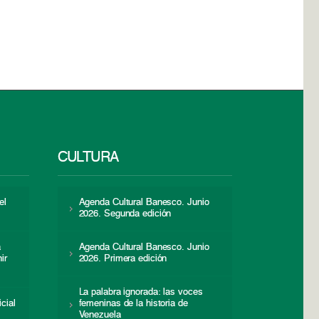
CULTURA
el
Agenda Cultural Banesco. Junio
2026. Segunda edición
a
Agenda Cultural Banesco. Junio
ir
2026. Primera edición
La palabra ignorada: las voces
icial
femeninas de la historia de
s
Venezuela