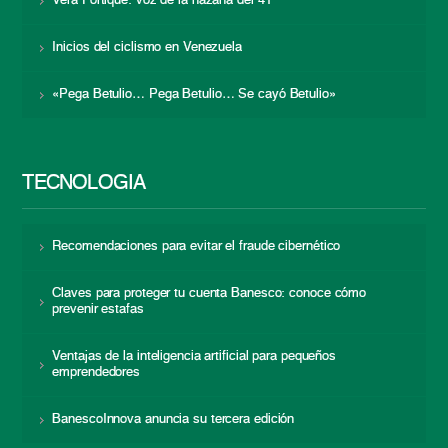
Vera Fortique: voz de la hazaña del 41
Inicios del ciclismo en Venezuela
«Pega Betulio… Pega Betulio… Se cayó Betulio»
TECNOLOGÍA
Recomendaciones para evitar el fraude cibernético
Claves para proteger tu cuenta Banesco: conoce cómo
prevenir estafas
Ventajas de la inteligencia artificial para pequeños
emprendedores
BanescoInnova anuncia su tercera edición