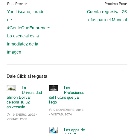
Post Previo:
Proximo Post:
Yuri Liscano, jurado
Cuenta regresiva: 26
de
días para el Mundial
#GenteQueEmprende:
Lo esencial es la
inmediatez de la
imagen
Dale Click si te gusta
La
Las
Universidad
Profesiones
Simón Bolívar
del Futuro que ya
celebra su 52
llegó
aniversario
9 NOVIEMBRE, 2018
• VISITAS: 3074
19 ENERO, 2022
•
VISITAS: 2533
Las apps de