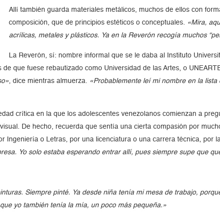
Allí también guarda materiales metálicos, muchos de ellos con form
composición, que de principios estéticos o conceptuales.
«Mira, aqu
acrílicas, metales y plásticos. Ya en la Reverón recogía muchos “pe
La Reverón, sí: nombre informal que se le daba al Instituto Universi
 de que fuese rebautizado como Universidad de las Artes, o UNEARTES
so»
, dice mientras almuerza.
«Probablemente leí mi nombre en la lista
 edad crítica en la que los adolescentes venezolanos comienzan a pregun
n visual. De hecho, recuerda que sentía una cierta compasión por muc
 Ingeniería o Letras, por una licenciatura o una carrera técnica, por 
resa. Yo solo estaba esperando entrar allí, pues siempre supe que que
 pinturas. Siempre pinté. Ya desde niña tenía mi mesa de trabajo, po
í que yo también tenía la mía, un poco más pequeña.»