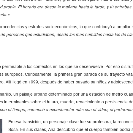
 propia. El horario era desde la mañana hasta la tarde, y tú entrabas 
eña.»
procedencias y estratos socioeconómicos, lo que contribuyó a ampliar
de personas que estudiaban, desde los más humildes hasta los de clas
rmeable a los contextos en los que se desenvuelve. Por eso disfruta 
ses europeos. Curiosamente, la primera gran parada de su trayecto vita
ero. Allí llegó en 1999, después de haber pasado su niñez y adolescenc
 Amarillo, un paisaje urbano determinado por una estación de metro cu
es interminables sobre el futuro, muerte, renacimiento o persistencia de
 con el tiempo, comencé a experimentar más con el video, el performanc
En esa transición, un personaje clave fue su profesora, la reconoc
Sosa. En sus clases, Ana descubrió que el cuerpo también podía 