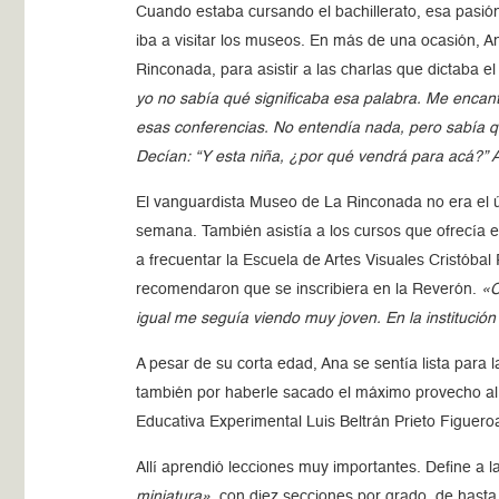
Cuando estaba cursando el bachillerato, esa pasión 
iba a visitar los museos. En más de una ocasión, A
Rinconada, para asistir a las charlas que dictaba e
yo no sabía qué significaba esa palabra. Me encanta
esas conferencias. No entendía nada, pero sabía 
Decían: “Y esta niña, ¿por qué vendrá para acá?” Al
El vanguardista Museo de La Rinconada no era el ún
semana. También asistía a los cursos que ofrecí
a frecuentar la Escuela de Artes Visuales Cristóbal
recomendaron que se inscribiera en la Reverón.
«C
igual me seguía viendo muy joven. En la institució
A pesar de su corta edad, Ana se sentía lista para l
también por haberle sacado el máximo provecho al b
Educativa Experimental Luis Beltrán Prieto Figuer
Allí aprendió lecciones muy importantes. Define a
miniatura»
, con diez secciones por grado, de has