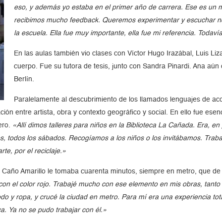
eso, y además yo estaba en el primer año de carrera. Ese es un 
recibimos mucho feedback. Queremos experimentar y escuchar no
la escuela. Ella fue muy importante, ella fue mi referencia. Toda
En las aulas también vio clases con Víctor Hugo Irazábal, Luis Li
cuerpo. Fue su tutora de tesis, junto con Sandra Pinardi. Ana aú
Berlín.
Paralelamente al descubrimiento de los llamados lenguajes de acc
ación entre artista, obra y contexto geográfico y social. En ello fue esenc
ero.
«Allí dimos talleres para niños en la Biblioteca La Cañada. Era, en 
, todos los sábados. Recogíamos a los niños o los invitábamos. Trab
te, por el reciclaje.»
ta Caño Amarillo le tomaba cuarenta minutos, siempre en metro, que d
on el color rojo. Trabajé mucho con ese elemento en mis obras, tanto
odo y ropa, y crucé la ciudad en metro. Para mí era una experiencia tota
ca. Ya no se pudo trabajar con él.»