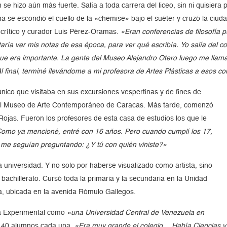
se hizo aún más fuerte. Salía a toda carrera del liceo, sin ni quisiera
na se escondió el cuello de la «chemise» bajo el suéter y cruzó la ci
l crítico y curador Luis Pérez-Oramas.
«Eran conferencias de filosofía
ría ver mis notas de esa época, para ver qué escribía. Yo salía del col
que era importante. La gente del Museo Alejandro Otero luego me lla
 final, terminé llevándome a mi profesora de Artes Plásticas a esos co
ico que visitaba en sus excursiones vespertinas y de fines de
a el Museo de Arte Contemporáneo de Caracas. Más tarde, comenzó
 Rojas. Fueron los profesores de esta casa de estudios los que le
omo ya mencioné, entré con 16 años. Pero cuando cumplí los 17,
n me seguían preguntando: ¿Y tú con quién viniste?»
a universidad. Y no solo por haberse visualizado como artista, sino
achillerato. Cursó toda la primaria y la secundaria en la Unidad
oa, ubicada en la avenida Rómulo Gallegos.
 la Experimental como
«una Universidad Central de Venezuela en
ta 40 alumnos cada una.
«Era muy grande el colegio… Había Ciencias y