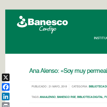
INSTIT
Ana Alenso: «Soy muy permeabl
X
PUBLICADO : 21 MAYO, 2019
CATEGORIA :
BIBLIOTECA D
Facebook
TAGS:
ANA ALENSO
,
BANESCO RSE
,
BIBLIOTECA DIGITAL
,
F
LinkedIn