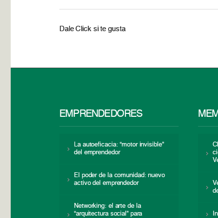
Dale Click si te gusta
EMPRENDEDORES
MEM
La autoeficacia: “motor invisible”
C
del emprendedor
c
V
El poder de la comunidad: nuevo
activo del emprendedor
V
d
Networking: el arte de la
“arquitectura social” para
I