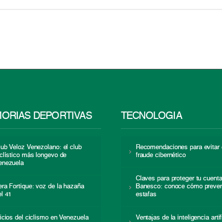
ORIAS DEPORTIVAS
TECNOLOGÍA
lub Veloz Venezolano: el club
Recomendaciones para evitar 
iclístico más longevo de
fraude cibernético
enezuela
Claves para proteger tu cuent
era Fortique: voz de la hazaña
Banesco: conoce cómo preven
el 41
estafas
nicios del ciclismo en Venezuela
Ventajas de la inteligencia artif