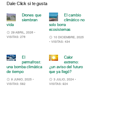
Dale Click si te gusta
Drones que
El cambio
siembran
climático no
vida
solo borra
ecosistemas
29 ABRIL, 2026
•
VISITAS: 276
10 DICIEMBRE, 2025
• VISITAS: 434
El
Calor
permafrost:
extremo:
una bomba climática
¿un aviso del futuro
de tiempo
que ya llegó?
9 JUNIO, 2025
•
3 JULIO, 2024
•
VISITAS: 582
VISITAS: 924