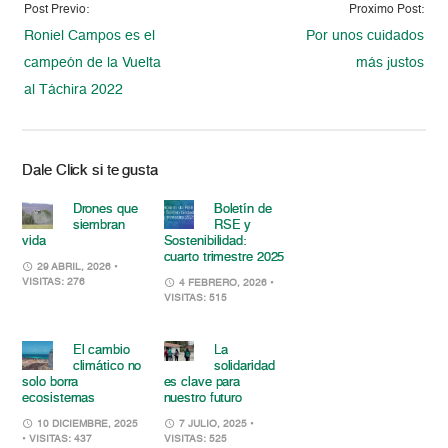
Post Previo:
Proximo Post:
Roniel Campos es el
Por unos cuidados
campeón de la Vuelta
más justos
al Táchira 2022
Dale Click si te gusta
Drones que
Boletín de
siembran
RSE y
vida
Sostenibilidad:
cuarto trimestre 2025
29 ABRIL, 2026
•
VISITAS: 276
4 FEBRERO, 2026
•
VISITAS: 515
El cambio
La
climático no
solidaridad
solo borra
es clave para
ecosistemas
nuestro futuro
10 DICIEMBRE, 2025
7 JULIO, 2025
•
• VISITAS: 437
VISITAS: 525