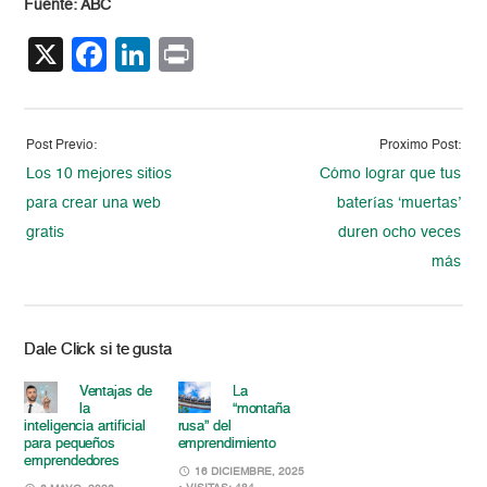
Fuente: ABC
X
Facebook
LinkedIn
Print
Post Previo:
Proximo Post:
Los 10 mejores sitios
Cómo lograr que tus
para crear una web
baterías ‘muertas’
gratis
duren ocho veces
más
Dale Click si te gusta
Ventajas de
La
la
“montaña
inteligencia artificial
rusa” del
para pequeños
emprendimiento
emprendedores
16 DICIEMBRE, 2025