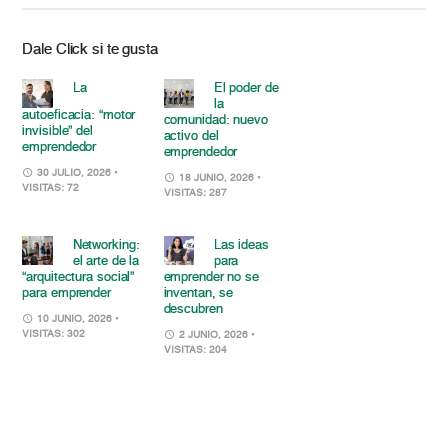
Dale Click si te gusta
La
El poder de
la
autoeficacia: “motor
comunidad: nuevo
invisible” del
activo del
emprendedor
emprendedor
30 JULIO, 2026
•
18 JUNIO, 2026
•
VISITAS: 72
VISITAS: 287
Networking:
Las ideas
el arte de la
para
“arquitectura social”
emprender no se
para emprender
inventan, se
descubren
10 JUNIO, 2026
•
VISITAS: 302
2 JUNIO, 2026
•
VISITAS: 204