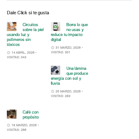
Dale Click si te gusta
Circuitos
Borra lo que
sobre la piel
no usas y
usando luz y
reduce tu impacto
polímeros sin
digital
tóxicos
31 MARZO, 2026
•
VISITAS: 301
14 ABRIL, 2026
•
VISITAS: 343
Una lámina
que produce
energía con sol y
lluvia
25 MARZO, 2026
•
VISITAS: 283
Café con
propósito
18 MARZO, 2026
•
VISITAS: 266