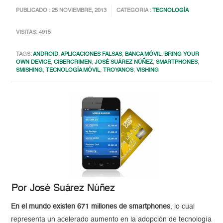
PUBLICADO : 25 NOVIEMBRE, 2013
CATEGORIA :
TECNOLOGÍA
VISITAS: 4915
TAGS:
ANDROID
,
APLICACIONES FALSAS
,
BANCA MÓVIL
,
BRING YOUR
OWN DEVICE
,
CIBERCRIMEN
,
JOSÉ SUÁREZ NÚÑEZ
,
SMARTPHONES
,
SMISHING
,
TECNOLOGÍA MÓVIL
,
TROYANOS
,
VISHING
Por José Suárez Núñez
En el mundo existen 671 millones de smartphones
, lo cual
representa un acelerado aumento en la adopción de tecnología