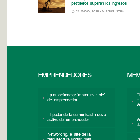
petroleros superan los ingresos
21 MAYO, 2018
• VISITAS: 3784
EMPRENDEDORES
MEM
La autoeficacia: “motor invisible”
C
del emprendedor
c
V
El poder de la comunidad: nuevo
activo del emprendedor
V
d
Networking: el arte de la
“arquitectura social” para
I