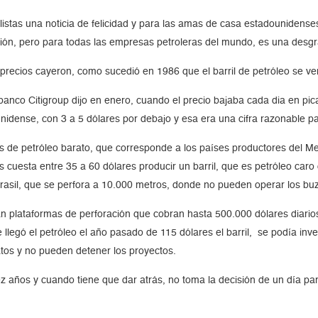
ilistas una noticia de felicidad y para las amas de casa estadounidens
ción, pero para todas las empresas petroleras del mundo, es una desgra
recios cayeron, como sucedió en 1986 que el barril de petróleo se ve
banco Citigroup dijo en enero, cuando el precio bajaba cada dia en pi
dounidense, con 3 a 5 dólares por debajo y esa era una cifra razonable
s de petróleo barato, que corresponde a los países productores del Me
es cuesta entre 35 a 60 dólares producir un barril, que es petróleo car
rasil, que se perfora a 10.000 metros, donde no pueden operar los buz
zan plataformas de perforación que cobran hasta 500.000 dólares diarios
 llegó el petróleo el año pasado de 115 dólares el barril, se podía inv
tos y no pueden detener los proyectos.
ez años y cuando tiene que dar atrás, no toma la decisión de un día pa