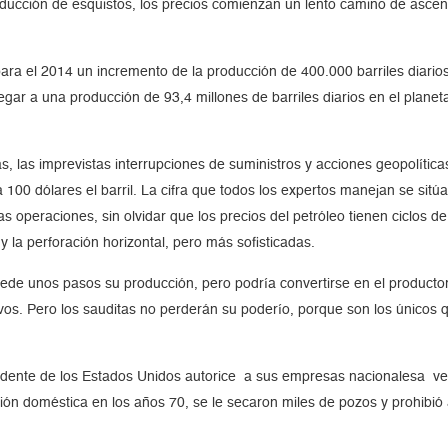
producción de esquistos, los precios comienzan un lento camino de asce
ara el 2014 un incremento de la producción de 400.000 barriles diario
 llegar a una producción de 93,4 millones de barriles diarios en el pla
as, las imprevistas interrupciones de suministros y acciones geopolítica
00 dólares el barril. La cifra que todos los expertos manejan se sitúa en
s operaciones, sin olvidar que los precios del petróleo tienen ciclos 
 la perforación horizontal, pero más sofisticadas.
cede unos pasos su producción, pero podría convertirse en el productor
os. Pero los sauditas no perderán su poderío, porque son los únicos qu
dente de los Estados Unidos autorice a sus empresas nacionalesa vende
ción doméstica en los años 70, se le secaron miles de pozos y prohibió