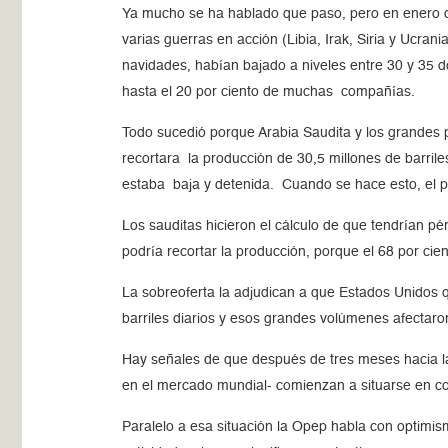
Ya mucho se ha hablado que paso, pero en enero de
varias guerras en acción (Libia, Irak, Siria y Ucra
navidades, habían bajado a niveles entre 30 y 35 dó
hasta el 20 por ciento de muchas compañías.
Todo sucedió porque Arabia Saudita y los grandes p
recortara la producción de 30,5 millones de barrile
estaba baja y detenida. Cuando se hace esto, el pr
Los sauditas hicieron el cálculo de que tendrían pé
podría recortar la producción, porque el 68 por cie
La sobreoferta la adjudican a que Estados Unidos qu
barriles diarios y esos grandes volúmenes afectaron
Hay señales de que después de tres meses hacia la 
en el mercado mundial- comienzan a situarse en cont
Paralelo a esa situación la Opep habla con optimis