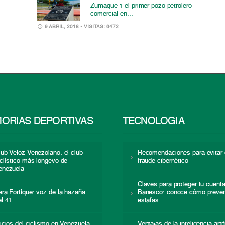
Zumaque-1 el primer pozo petrolero
comercial en...
9 ABRIL, 2018
• VISITAS: 6472
ORIAS DEPORTIVAS
TECNOLOGÍA
lub Veloz Venezolano: el club
Recomendaciones para evitar 
iclístico más longevo de
fraude cibernético
enezuela
Claves para proteger tu cuent
era Fortique: voz de la hazaña
Banesco: conoce cómo preven
el 41
estafas
nicios del ciclismo en Venezuela
Ventajas de la inteligencia artif