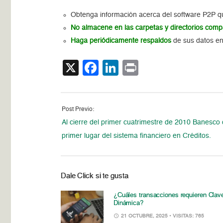
Obtenga información acerca del software P2P que 
No almacene en las carpetas y directorios comp
Haga periódicamente respaldos
de sus datos e
X
Facebook
LinkedIn
Print
Post Previo:
Al cierre del primer cuatrimestre de 2010 Banesco
primer lugar del sistema financiero en Créditos.
Dale Click si te gusta
¿Cuáles transacciones requieren Clav
Dinámica?
21 OCTUBRE, 2025
• VISITAS: 765