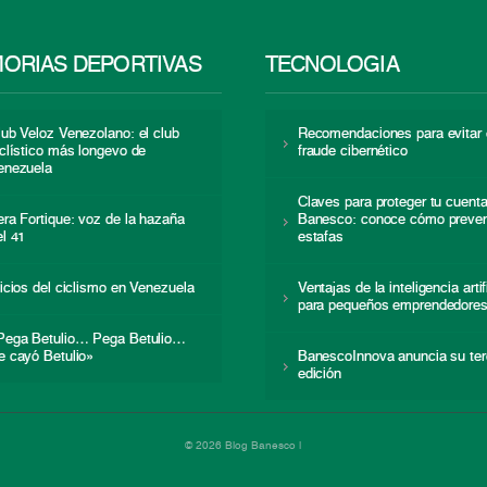
ORIAS DEPORTIVAS
TECNOLOGÍA
lub Veloz Venezolano: el club
Recomendaciones para evitar 
iclístico más longevo de
fraude cibernético
enezuela
Claves para proteger tu cuent
era Fortique: voz de la hazaña
Banesco: conoce cómo preven
el 41
estafas
nicios del ciclismo en Venezuela
Ventajas de la inteligencia artif
para pequeños emprendedore
Pega Betulio… Pega Betulio…
e cayó Betulio»
BanescoInnova anuncia su ter
edición
© 2026 Blog Banesco |