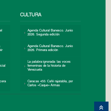
CULTURA
el
Agenda Cultural Banesco. Junio
2026. Segunda edición
a
Agenda Cultural Banesco. Junio
ir
2026. Primera edición
La palabra ignorada: las voces
icial
femeninas de la historia de
s
Venezuela
cera
Caracas 455: Café rajatabla, por
Carlos «Caque» Armas