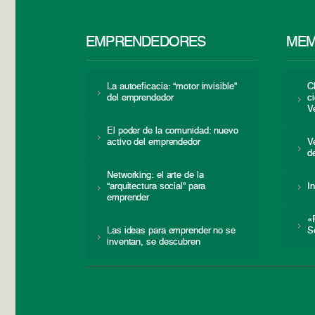
EMPRENDEDORES
MEM
La autoeficacia: “motor invisible”
C
del emprendedor
c
V
El poder de la comunidad: nuevo
activo del emprendedor
V
d
Networking: el arte de la
“arquitectura social” para
I
emprender
«
Las ideas para emprender no se
S
inventan, se descubren