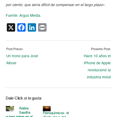
por ciento, que sería difícil de compensar en el largo plazo
«.
Fuente: Argus Media.
X
Facebook
LinkedIn
Print
Post Previo:
Proximo Post:
Un trono para José
Hace 10 años el
Altuve
iPhone de Apple
revolucionó la
industria móvil
Dale Click si te gusta
Arabia
Saudita
Petroquímicos: el
quiere entrar en el