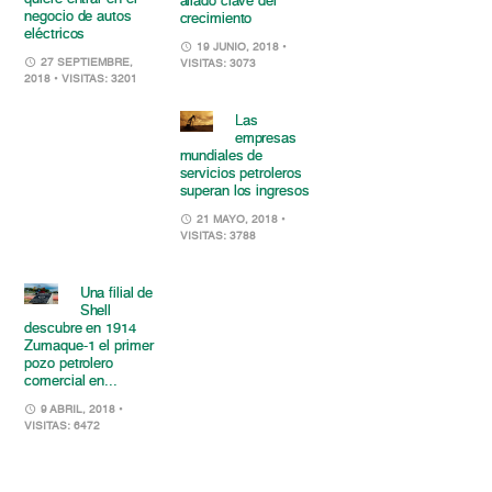
aliado clave del
negocio de autos
crecimiento
eléctricos
19 JUNIO, 2018
•
27 SEPTIEMBRE,
VISITAS: 3073
2018
• VISITAS: 3201
Las
empresas
mundiales de
servicios petroleros
superan los ingresos
21 MAYO, 2018
•
VISITAS: 3788
Una filial de
Shell
descubre en 1914
Zumaque-1 el primer
pozo petrolero
comercial en...
9 ABRIL, 2018
•
VISITAS: 6472