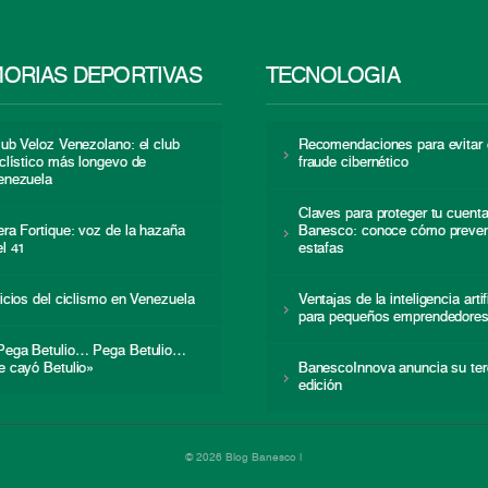
ORIAS DEPORTIVAS
TECNOLOGÍA
lub Veloz Venezolano: el club
Recomendaciones para evitar 
iclístico más longevo de
fraude cibernético
enezuela
Claves para proteger tu cuent
era Fortique: voz de la hazaña
Banesco: conoce cómo preven
el 41
estafas
nicios del ciclismo en Venezuela
Ventajas de la inteligencia artif
para pequeños emprendedore
Pega Betulio… Pega Betulio…
e cayó Betulio»
BanescoInnova anuncia su ter
edición
© 2026 Blog Banesco |