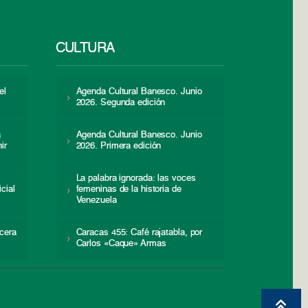
CULTURA
el
Agenda Cultural Banesco. Junio
2026. Segunda edición
a
Agenda Cultural Banesco. Junio
ir
2026. Primera edición
La palabra ignorada: las voces
icial
femeninas de la historia de
s
Venezuela
cera
Caracas 455: Café rajatabla, por
Carlos «Caque» Armas