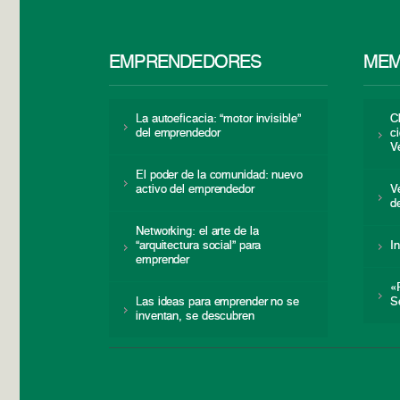
EMPRENDEDORES
MEM
La autoeficacia: “motor invisible”
C
del emprendedor
c
V
El poder de la comunidad: nuevo
activo del emprendedor
V
d
Networking: el arte de la
“arquitectura social” para
I
emprender
«
Las ideas para emprender no se
S
inventan, se descubren