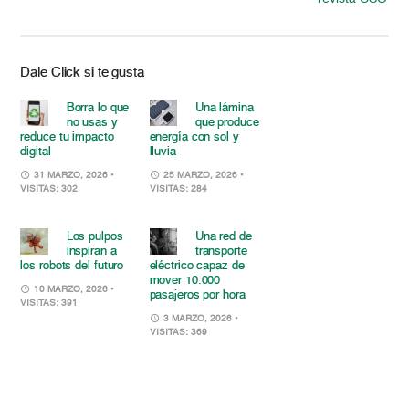
Dale Click si te gusta
Borra lo que
Una lámina
no usas y
que produce
reduce tu impacto
energía con sol y
digital
lluvia
31 MARZO, 2026
•
25 MARZO, 2026
•
VISITAS: 302
VISITAS: 284
Los pulpos
Una red de
inspiran a
transporte
los robots del futuro
eléctrico capaz de
mover 10.000
10 MARZO, 2026
•
pasajeros por hora
VISITAS: 391
3 MARZO, 2026
•
VISITAS: 369