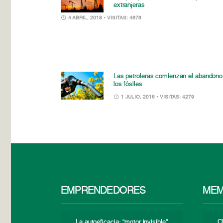
extranjeras
4 ABRIL, 2018
• VISITAS: 4676
Las petroleras comienzan el abandono
los fósiles
1 JULIO, 2016
• VISITAS: 4279
EMPRENDEDORES
MEM
La autoeficacia: “motor invisible”
C