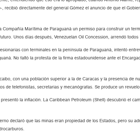
-, recibió directamente del general Gómez el anuncio de que el Gobiern
la Compañía Marítima de Paraguaná un permiso para construir un term
l futuro. Unos días después, Venezuelan Oil Concession, arrendó todos 
ionarias con terminales en la península de Paraguaná, intentó entrev
uaná. No faltó la protesta de la firma estadounidense ante el Encarga
aibo, con una población superior a la de Caracas y la presencia de nu
os de telefonistas, secretarias y mecanógrafas. Se produce un revuelo
 presentó la inflación. La Caribbean Petroleum (Shell) descubrió el c
rno declaró que las minas eran propiedad de los Estados, pero su adm
drocarburos.