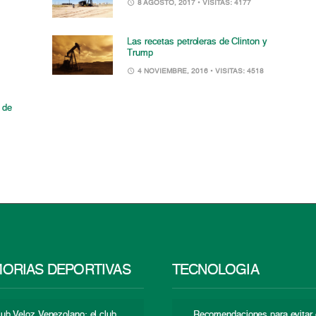
8 AGOSTO, 2017
• VISITAS: 4177
Las recetas petroleras de Clinton y
Trump
4 NOVIEMBRE, 2016
• VISITAS: 4518
 de
ORIAS DEPORTIVAS
TECNOLOGÍA
lub Veloz Venezolano: el club
Recomendaciones para evitar 