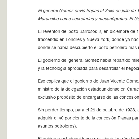
El general Gómez envió tropas al Zulia en julio d
Maracaibo como secretarias y mecanógrafas. El Gob
El reventón del pozo Barrosos-2, en diciembre de 1
trascendió en Londres y Nueva York, donde ya hacía
donde se había descubierto el pozo petrolero más
El gobierno del general Gómez había repartido mil
y la tecnología apropiada para desarrollar el negoci
Eso explica que el gobierno de Juan Vicente Gómez,
ministro de la delegación estadounidense en Caraca
exclusivo propósito de encargarse de las concesio
Sin perder tiempo, para el 25 de octubre de 1923,
adquirir el 40 por ciento de la concesión Planas p
asuntos petroleros).
El gobierno estadounidense reaccionó tan rápidam