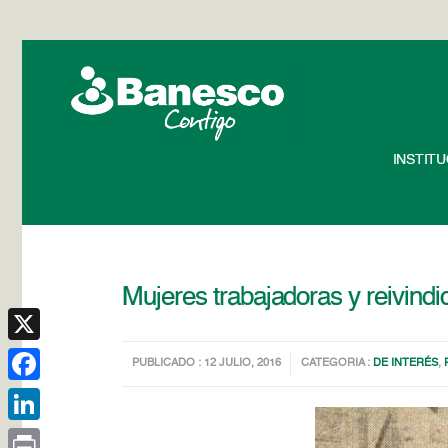
INSTIT
Mujeres trabajadoras y reivindi
X
PUBLICADO : 12 JULIO, 2016
CATEGORIA :
DE INTERÉS
,
Facebook
LinkedIn