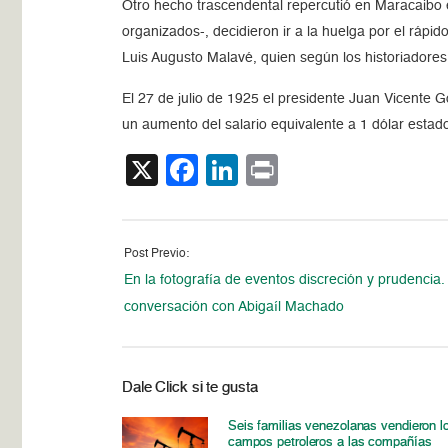
Otro hecho trascendental repercutió en Maracaibo 
organizados-, decidieron ir a la huelga por el rápi
Luis Augusto Malavé, quien según los historiadore
El 27 de julio de 1925 el presidente Juan Vicente 
un aumento del salario equivalente a 1 dólar estad
X
Facebook
LinkedIn
Print
Post Previo:
En la fotografía de eventos discreción y prudencia
conversación con Abigaíl Machado
Dale Click si te gusta
Seis familias venezolanas vendieron l
campos petroleros a las compañías