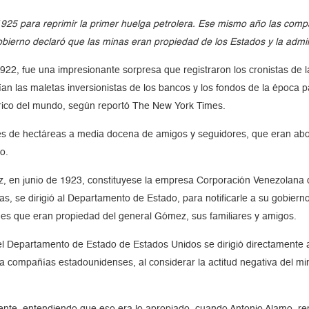
e 1925 para reprimir la primer huelga petrolera. Ese mismo año las c
ierno declaró que las minas eran propiedad de los Estados y la admin
922, fue una impresionante sorpresa que registraron los cronistas de l
n las maletas inversionistas de los bancos y los fondos de la época p
 rico del mundo, según reportó The New York Times.
es de hectáreas a media docena de amigos y seguidores, que eran abo
o.
 en junio de 1923, constituyese la empresa Corporación Venezolana del 
s, se dirigió al Departamento de Estado, para notificarle a su gobiern
nes que eran propiedad del general Gómez, sus familiares y amigos.
 el Departamento de Estado de Estados Unidos se dirigió directamente 
ara compañías estadounidenses, al considerar la actitud negativa del 
ente, entendiendo que eso era lo apropiado, cuando Antonio Alamo, re