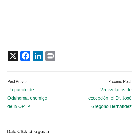
X
Facebook
LinkedIn
Print
Post Previo:
Proximo Post:
Un pueblo de
Venezolanos de
Oklahoma, enemigo
excepción: el Dr. José
de la OPEP
Gregorio Hernández
Dale Click si te gusta