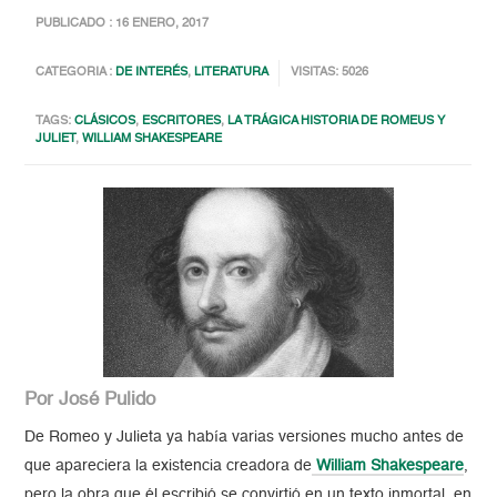
PUBLICADO : 16 ENERO, 2017
CATEGORIA :
DE INTERÉS
,
LITERATURA
VISITAS: 5026
TAGS:
CLÁSICOS
,
ESCRITORES
,
LA TRÁGICA HISTORIA DE ROMEUS Y
JULIET
,
WILLIAM SHAKESPEARE
Por José Pulido
De Romeo y Julieta ya había varias versiones mucho antes de
que apareciera la existencia creadora de
William Shakespeare
,
pero la obra que él escribió se convirtió en un texto inmortal, en