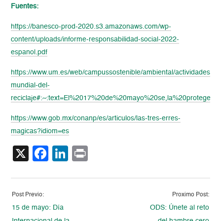
Fuentes:
https://banesco-prod-2020.s3.amazonaws.com/wp-
content/uploads/informe-responsabilidad-social-2022-
espanol.pdf
https://www.um.es/web/campussostenible/ambiental/actividades
mundial-del-
reciclaje#:~:text=El%2017%20de%20mayo%20se,la%20proteger
https://www.gob.mx/conanp/es/articulos/las-tres-erres-
magicas?idiom=es
X
Facebook
LinkedIn
Print
Post Previo:
Proximo Post:
15 de mayo: Día
ODS: Únete al reto