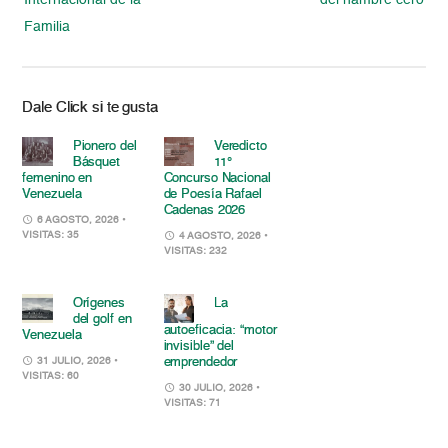
Internacional de la
del hambre cero
Familia
Dale Click si te gusta
Pionero del
Veredicto
Básquet
11°
femenino en
Concurso Nacional
Venezuela
de Poesía Rafael
Cadenas 2026
6 AGOSTO, 2026
•
VISITAS: 35
4 AGOSTO, 2026
•
VISITAS: 232
Orígenes
La
del golf en
autoeficacia: “motor
Venezuela
invisible” del
emprendedor
31 JULIO, 2026
•
VISITAS: 60
30 JULIO, 2026
•
VISITAS: 71