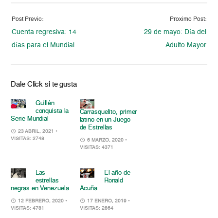
Post Previo:
Proximo Post:
Cuenta regresiva: 14
29 de mayo: Día del
días para el Mundial
Adulto Mayor
Dale Click si te gusta
Guillén
conquista la
Carrasquelito, primer
Serie Mundial
latino en un Juego
de Estrellas
23 ABRIL, 2021
•
VISITAS: 2748
6 MARZO, 2020
•
VISITAS: 4371
Las
El año de
estrellas
Ronald
negras en Venezuela
Acuña
12 FEBRERO, 2020
•
17 ENERO, 2019
•
VISITAS: 4781
VISITAS: 2864