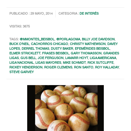
PUBLICADO : 29 MAYO, 2014
CATEGORIA :
DE INTERÉS
VISITAS: 3675
TAGS:
@MMONTES_BEISBOL
,
@PORLAGOMA
,
BILLY JOE DAVIDSON
,
BUCK O'NEIL
,
CACHORROS CHICAGO
,
CHRISTY MATHEWSON
,
DAVEY
LOPES
,
DERREL THOMAS
,
DUSTY BAKER
,
EFEMÉRIDES BEISBOL
,
ELMER STRICKLETT
,
FRASES BEISBOL
,
GARY THOMASSON
,
GRANDES
LIGAS
,
GUS BELL
,
JOE FERGUSON
,
LAMARR HOYT
,
LIGA AMERICANA
,
LIGA NACIONAL
,
LIGAS MAYORES
,
MIKE SCHMIDT
,
RICK SUTCLIFFE
,
RICKEY HENDERSON
,
ROGER CLEMENS
,
RON SANTO
,
ROY HALLADAY
,
STEVE GARVEY