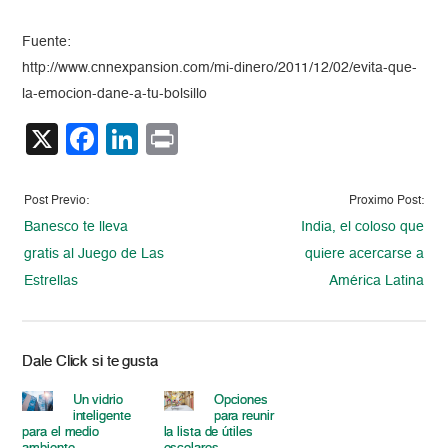
Fuente:
http://www.cnnexpansion.com/mi-dinero/2011/12/02/evita-que-
la-emocion-dane-a-tu-bolsillo
X
Facebook
LinkedIn
Print
Post Previo:
Proximo Post:
Banesco te lleva
India, el coloso que
gratis al Juego de Las
quiere acercarse a
Estrellas
América Latina
Dale Click si te gusta
Un vidrio
Opciones
inteligente
para reunir
para el medio
la lista de útiles