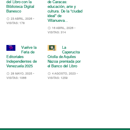
del Libro con la
de Caracas:
Biblioteca Digital
educación, arte y
Banesco
cultura. De la “ciudad
ideal” de
23 ABRIL, 2026
•
Villanueva...
VISITAS: 178
16 ABRIL, 2026
•
VISITAS: 314
Vuelve la
La
Feria de
Caperucita
Editoriales
Criolla de Aquiles
Independientes de
Nazoa premiada por
Venezuela 2025
el Banco del Libro
28 MAYO, 2025
•
4 AGOSTO, 2023
•
VISITAS: 1066
VISITAS: 1259