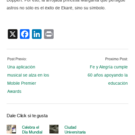
Doppert. Por eso, la arrojada princesa Margarita que persigue
astros no sólo es el éxito de Ekaré, sino su símbolo.
X
Facebook
LinkedIn
Print
Post Previo:
Proximo Post:
Una aplicación
Fe y Alegría cumple
musical se alza en los
60 años apoyando la
Mobile Premier
educación
Awards
Dale Click si te gusta
Celebra el
Ciudad
Día Mundial
Universitaria