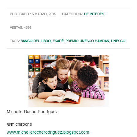
PUBLICADO : 5 MARZO, 2015
CATEGORIA :
DE INTERÉS
VISITAS: 4336
TAGS:
BANCO DEL LIBRO
,
EKARÉ
,
PREMIO UNESCO HAMDAN
,
UNESCO
Michelle
Roche
Rodríguez
@michiroche
www.michellerocherodriguez.
blogspot.com