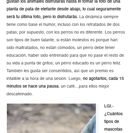
gustan los animales disfrutarás hasta el tomar la foto de una
planta de pata de elefante desde abajo, lo cual seguramente
será tu última foto, pero lo disfrutarás.
La dinámica siempre
tiene como base el humor, incluso con los retratados de dos
patas; por supuesto, con los perros no es diferente. Los perros
son tipos de buen talante, si están molestos es porque han
sido maltratados, no están cómodos, un perro debe tener
educación, haber sido entrenado para que no pase el resto de
su vida a punta de gritos; un perro educado es un perro feliz.
También les gusta ser consentidos, así que un premio es
infalible a la hora de una sesión. Luego,
no agotarlos, cada 15
minutos se hace una pausa
, un café…para ellos mejor
descafeinado.
LGI.-
¿Cuántos
tipos de
mascotas