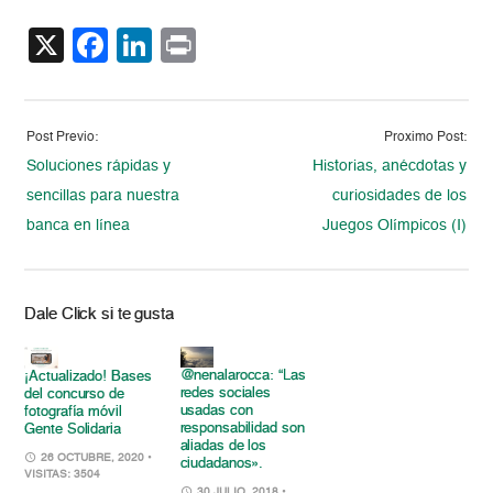
X
Facebook
LinkedIn
Print
Post Previo:
Proximo Post:
Soluciones rápidas y
Historias, anécdotas y
sencillas para nuestra
curiosidades de los
banca en línea
Juegos Olímpicos (I)
Dale Click si te gusta
@nenalarocca: “Las
¡Actualizado! Bases
redes sociales
del concurso de
usadas con
fotografía móvil
responsabilidad son
Gente Solidaria
aliadas de los
26 OCTUBRE, 2020
•
ciudadanos».
VISITAS: 3504
30 JULIO, 2018
•