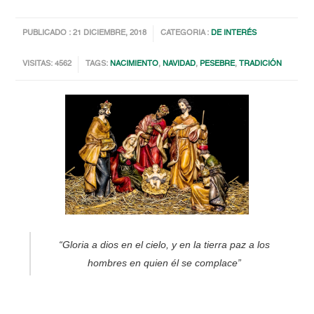
PUBLICADO : 21 DICIEMBRE, 2018
CATEGORIA :
DE INTERÉS
VISITAS: 4562
TAGS:
NACIMIENTO
,
NAVIDAD
,
PESEBRE
,
TRADICIÓN
“Gloria a dios en el cielo, y en la tierra paz a los
hombres en quien él se complace”