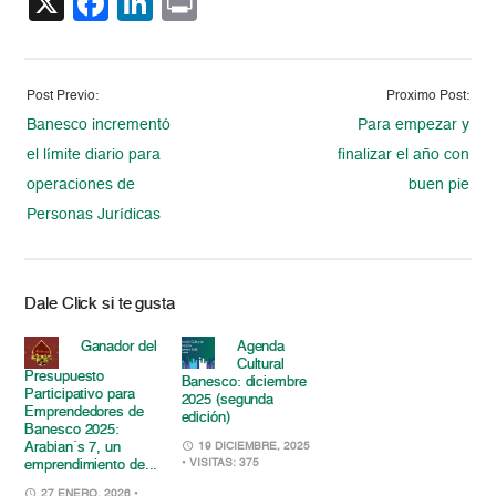
X
Facebook
LinkedIn
Print
Post Previo:
Proximo Post:
Banesco incrementó
Para empezar y
el límite diario para
finalizar el año con
operaciones de
buen pie
Personas Jurídicas
Dale Click si te gusta
Ganador del
Agenda
Cultural
Presupuesto
Banesco: diciembre
Participativo para
2025 (segunda
Emprendedores de
edición)
Banesco 2025:
Arabian´s 7, un
19 DICIEMBRE, 2025
• VISITAS: 375
emprendimiento de...
27 ENERO, 2026
•